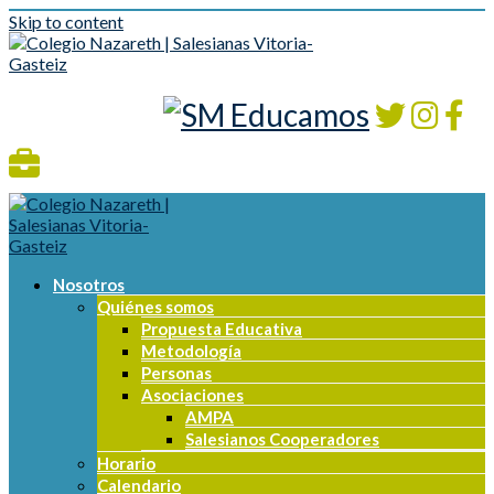
Skip to content
Nosotros
Quiénes somos
Propuesta Educativa
Metodología
Personas
Asociaciones
AMPA
Salesianos Cooperadores
Horario
Calendario