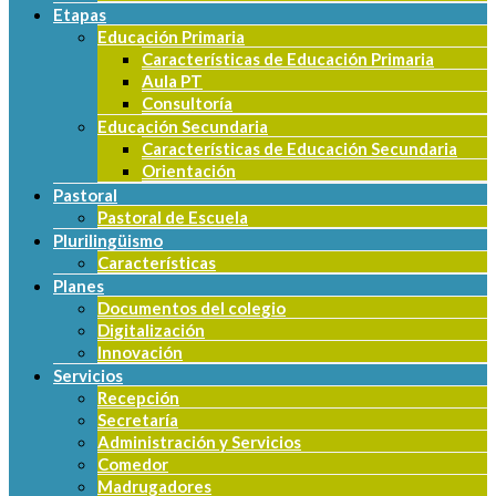
Etapas
Educación Primaria
Características de Educación Primaria
Aula PT
Consultoría
Educación Secundaria
Características de Educación Secundaria
Orientación
Pastoral
Pastoral de Escuela
Plurilingüismo
Características
Planes
Documentos del colegio
Digitalización
Innovación
Servicios
Recepción
Secretaría
Administración y Servicios
Comedor
Madrugadores