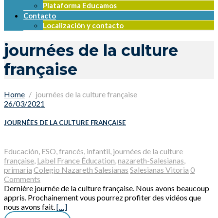
Plataforma Educamos
Contacto
Localización y contacto
journées de la culture
française
Home
journées de la culture française
26/03/2021
JOURNÉES DE LA CULTURE FRANÇAISE
Educación
,
ESO
,
francés
,
infantil
,
journées de la culture
française
,
Label France Éducation
,
nazareth-Salesianas
,
primaria
Colegio Nazareth Salesianas
Salesianas Vitoria
0
Comments
Dernière journée de la culture française. Nous avons beaucoup
appris. Prochainement vous pourrez profiter des vidéos que
nous avons fait.
[…]