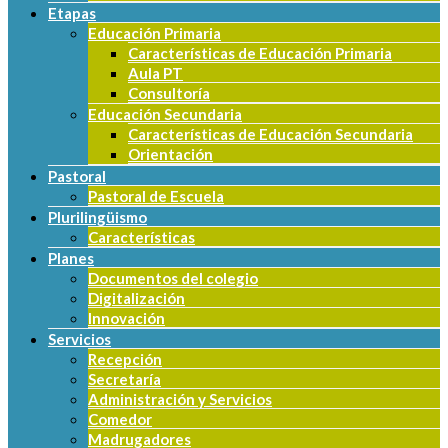
Etapas
Educación Primaria
Características de Educación Primaria
Aula PT
Consultoría
Educación Secundaria
Características de Educación Secundaria
Orientación
Pastoral
Pastoral de Escuela
Plurilingüismo
Características
Planes
Documentos del colegio
Digitalización
Innovación
Servicios
Recepción
Secretaría
Administración y Servicios
Comedor
Madrugadores