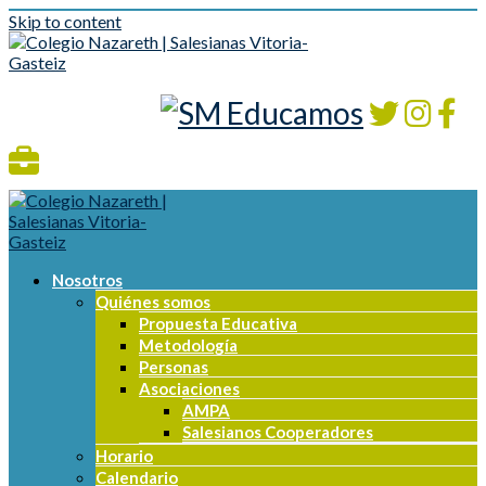
Skip to content
Nosotros
Quiénes somos
Propuesta Educativa
Metodología
Personas
Asociaciones
AMPA
Salesianos Cooperadores
Horario
Calendario