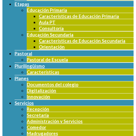
Etapas
Educación Primaria
Características de Educación Primaria
Aula PT
Consultoría
Educación Secundaria
Características de Educación Secundaria
Orientación
Pastoral
Pastoral de Escuela
Plurilingüismo
Características
Planes
Documentos del colegio
Digitalización
Innovación
Servicios
Recepción
Secretaría
Administración y Servicios
Comedor
Madrugadores