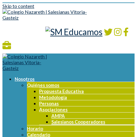
Skip to content
Nosotros
Quiénes somos
Propuesta Educativa
Metodología
Personas
Asociaciones
AMPA
Salesianos Cooperadores
Horario
Calendario