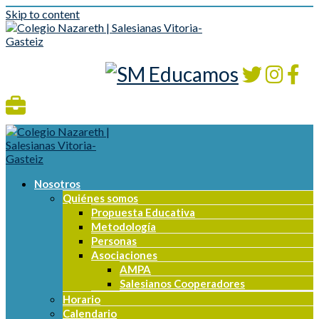
Skip to content
Nosotros
Quiénes somos
Propuesta Educativa
Metodología
Personas
Asociaciones
AMPA
Salesianos Cooperadores
Horario
Calendario