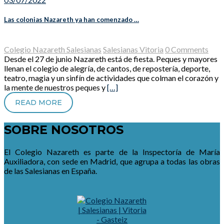
Las colonias Nazareth ya han comenzado …
Colegio Nazareth Salesianas
Salesianas Vitoria
0 Comments
Desde el 27 de junio Nazareth está de fiesta. Peques y mayores
llenan el colegio de alegría, de cantos, de repostería, deporte,
teatro, magia y un sinfín de actividades que colman el corazón y
la mente de nuestros peques y
[…]
READ MORE
SOBRE NOSOTROS
El Colegio Nazareth es parte de la Inspectoría de María
Auxiliadora, con sede en Madrid, que agrupa a todas las obras
de las Salesianas en España.