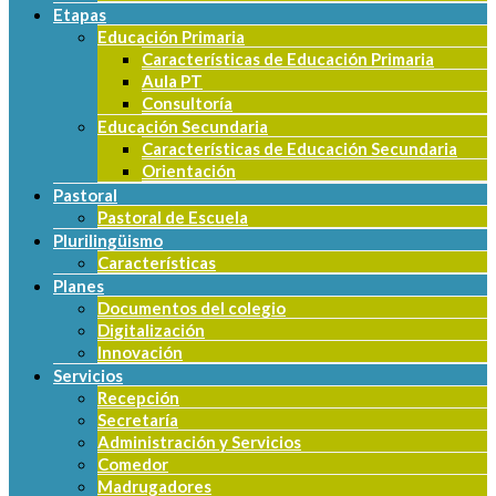
Etapas
Educación Primaria
Características de Educación Primaria
Aula PT
Consultoría
Educación Secundaria
Características de Educación Secundaria
Orientación
Pastoral
Pastoral de Escuela
Plurilingüismo
Características
Planes
Documentos del colegio
Digitalización
Innovación
Servicios
Recepción
Secretaría
Administración y Servicios
Comedor
Madrugadores